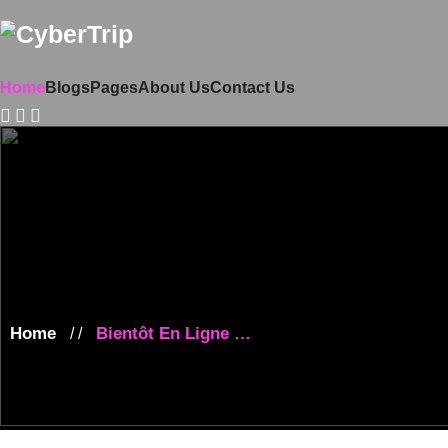
Home
Blogs
Pages
About Us
Contact Us
Home
Bientôt En Ligne …
/ /