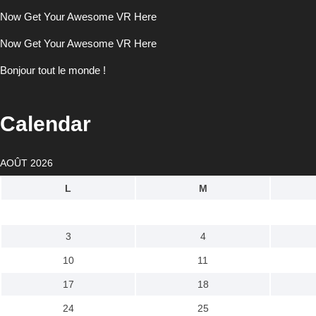
Now Get Your Awesome VR Here
Now Get Your Awesome VR Here
Bonjour tout le monde !
Calendar
AOÛT 2026
L
M
3
4
10
11
17
18
24
25